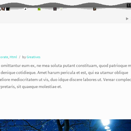
orate
,
Html
by
Greatives
s omittantur eum ex, ne mea soluta putant constituam, quod patrioque me
ni denique cotidieque. Amet harum pericula et est, qui ea utamur oblique
eliore mediocritatem ut vis, duo idque discere labores ut. Verear complec
pretaris, sit quaeque molestiae et.