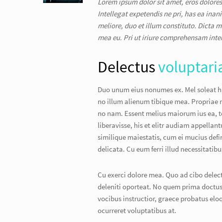
Lorem ipsum dolor sit amet, eros dolore
Intellegat expetendis ne pri, has ea ina
meliore, duo et illum constituto. Dicta m
mea eu. Pri ut iriure comprehensam inter
Delectus
voluptar
Duo unum eius nonumes ex. Mel soleat ha
no illum alienum tibique mea. Propriae r
no nam. Essent melius maiorum ius ea, te
liberavisse, his et elitr audiam appella
similique maiestatis, cum ei mucius defin
delicata. Cu eum ferri illud necessitatibu
Cu exerci dolore mea. Quo ad cibo delec
deleniti oporteat. No quem prima doctus
vocibus instructior, graece probatus elo
ocurreret voluptatibus at.