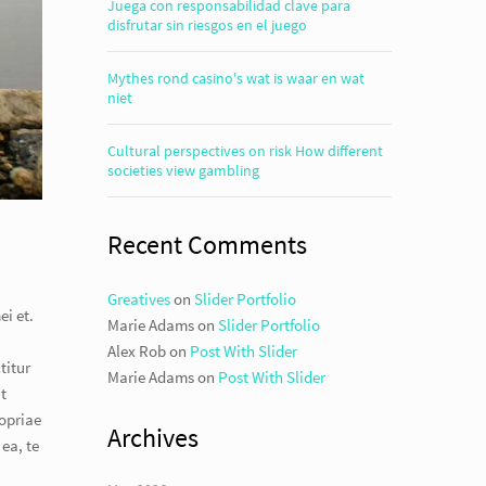
Juega con responsabilidad clave para
disfrutar sin riesgos en el juego
Mythes rond casino's wat is waar en wat
niet
Cultural perspectives on risk How different
societies view gambling
Recent Comments
Greatives
on
Slider Portfolio
i et.
Marie Adams
on
Slider Portfolio
Alex Rob
on
Post With Slider
titur
Marie Adams
on
Post With Slider
t
ropriae
Archives
ea, te