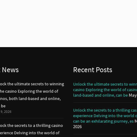
t News
Recent Posts
ock the ultimate secrets to winning
Unlock the ultimate secrets to winn
casino Exploring the world of casin
the casino Exploring the world of
May 
land-based and online, can be
inos, both land-based and online,
 be
Unlock the secrets to a thrilling ca
 9, 2026
experience Delving into the world o
M
can be an exhilarating journey, es
ock the secrets to a thrilling casino
2026
erience Delving into the world of