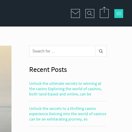
Recent Posts
Unlock the ultimate secrets to winning at
the casino Exploring the world of casinos,
both land-based and online, can be
Unlock the secrets to a thrilling casino
experience Delving into the world of casinos
can be an exhilarating journey, es