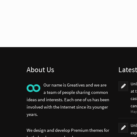
About Us
Lates
Unl
Our name is Greatives and we are
at 
a team of people sharing common
cas
ideas and interests. Each one of us has been
can
involved with the Internet since its younger
May
years.
Unl
We design and develop Premium themes for
exp