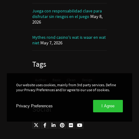
Juega con responsabilidad clave para
May 8,
disfrutar sin riesgos en el juego
2026
Mythes rond casino's wat is waar en wat
May 7, 2026
niet
Tags
Author
Basic
Clean
Design
Our website uses cookies, mainly from 3rd party services. Define
Minimal
Modern
Project
Tweet
your Privacy Preferences and/or agree to our use of cookies.
Privacy Preferences
I Agree
Social