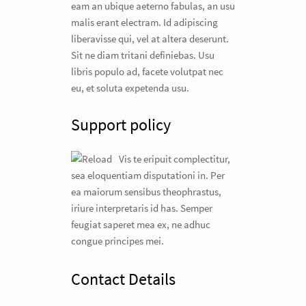
eam an ubique aeterno fabulas, an usu
malis erant electram. Id adipiscing
liberavisse qui, vel at altera deserunt.
Sit ne diam tritani definiebas. Usu
libris populo ad, facete volutpat nec
eu, et soluta expetenda usu.
Support policy
Vis te eripuit complectitur,
sea eloquentiam disputationi in. Per
ea maiorum sensibus theophrastus,
iriure interpretaris id has. Semper
feugiat saperet mea ex, ne adhuc
congue principes mei.
Contact Details