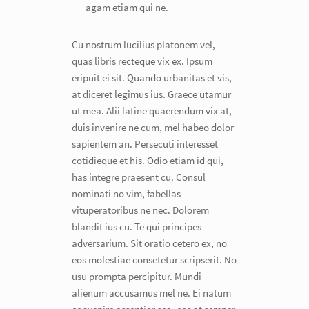
agam etiam qui ne.
Cu nostrum lucilius platonem vel,
quas libris recteque vix ex. Ipsum
eripuit ei sit. Quando urbanitas et vis,
at diceret legimus ius. Graece utamur
ut mea. Alii latine quaerendum vix at,
duis invenire ne cum, mel habeo dolor
sapientem an. Persecuti interesset
cotidieque et his. Odio etiam id qui,
has integre praesent cu. Consul
nominati no vim, fabellas
vituperatoribus ne nec. Dolorem
blandit ius cu. Te qui principes
adversarium. Sit oratio cetero ex, no
eos molestiae consetetur scripserit. No
usu prompta percipitur. Mundi
alienum accusamus mel ne. Ei natum