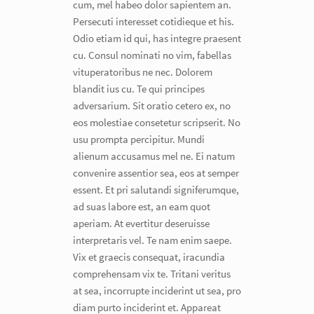
cum, mel habeo dolor sapientem an.
Persecuti interesset cotidieque et his.
Odio etiam id qui, has integre praesent
cu. Consul nominati no vim, fabellas
vituperatoribus ne nec. Dolorem
blandit ius cu. Te qui principes
adversarium. Sit oratio cetero ex, no
eos molestiae consetetur scripserit. No
usu prompta percipitur. Mundi
alienum accusamus mel ne. Ei natum
convenire assentior sea, eos at semper
essent. Et pri salutandi signiferumque,
ad suas labore est, an eam quot
aperiam. At evertitur deseruisse
interpretaris vel. Te nam enim saepe.
Vix et graecis consequat, iracundia
comprehensam vix te. Tritani veritus
at sea, incorrupte inciderint ut sea, pro
diam purto inciderint et. Appareat